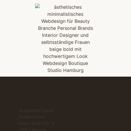
Jacqueline Spiegl
Studio Velvet
Klaus-Groth-Str. 4
25361 Krempe